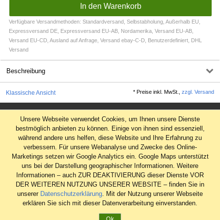
Verfügbare Versandmethoden: Standardversand, Selbstabholung, Außerhalb EU,
Expressversand DE, Expressversand EU-AB, Nordamerika, Versand EU-AB,
Versand EU-CD, Ausland auf Anfrage, Versand ebay-C-D, Benutzerdefiniert, DHL
Versand
Beschreibung
*
Preise inkl. MwSt.,
zzgl. Versand
Klassische Ansicht
Impressum
Unsere Webseite verwendet Cookies, um Ihnen unsere Dienste
AGB
bestmöglich anbieten zu können. Einige von ihnen sind essenziell,
während andere uns helfen, diese Website und Ihre Erfahrung zu
Datenschutz
verbessern. Für unsere Webanalyse und Zwecke des Online-
Widerrufsrecht
Marketings setzen wir Google Analytics ein. Google Maps unterstützt
uns bei der Darstellung geographischer Informationen. Weitere
Informationen – auch ZUR DEAKTIVIERUNG dieser Dienste VOR
DER WEITEREN NUTZUNG UNSERER WEBSITE – finden Sie in
unserer
Datenschutzerklärung
. Mit der Nutzung unserer Webseite
erklären Sie sich mit dieser Datenverarbeitung einverstanden.
Ok