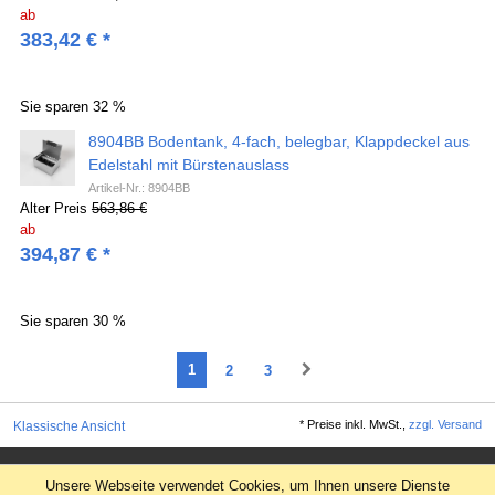
ab
383,42
€
*
Sie sparen
32 %
8904BB Bodentank, 4-fach, belegbar, Klappdeckel aus
Edelstahl mit Bürstenauslass
Artikel-Nr.: 8904BB
Alter Preis
563,86 €
ab
394,87
€
*
Sie sparen
30 %
1
2
3
*
Preise inkl. MwSt.,
zzgl. Versand
Klassische Ansicht
Impressum
Unsere Webseite verwendet Cookies, um Ihnen unsere Dienste