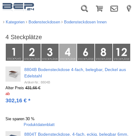
Kategorien
Bodensteckdosen
Bodensteckdosen Innen
4 Steckplätze
Ü
b
e
r
8804B Bodensteckdose 4-fach, belegbar, Deckel aus
s
c
Edelstahl
h
Artikel-Nr.: 8804B
r
Alter Preis
431,66 €
i
ab
f
302,16
€
*
t
1
Sie sparen
30 %
Produktdatenblatt
8804T Bodensteckdose, 4-fach, eckig, belegbar 6mm,