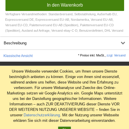
Verfügbare Versandmethoden: Standardversand, Selbstabholung, Außerhalb EU,
Expressversand DE, Expressversand EU-AB, Nordamerika, Versand EU-AB,
Versand EU-CD, Palettenversand EU-AB (Spedition), Palettenversand EU-CD
(Spedition), Ausland auf Anfrage, Versand ebay-C-D, Benutzerdefiniert, DHL Versand
Beschreibung
*
Preise inkl. MwSt.,
zzgl. Versand
Klassische Ansicht
Impressum
Unsere Webseite verwendet Cookies, um Ihnen unsere Dienste
AGB
bestmöglich anbieten zu können. Einige von ihnen sind essenziell,
während andere uns helfen, diese Website und Ihre Erfahrung zu
Datenschutz
verbessern. Für unsere Webanalyse und Zwecke des Online-
Widerrufsrecht
Marketings setzen wir Google Analytics ein. Google Maps unterstützt
uns bei der Darstellung geographischer Informationen. Weitere
Informationen – auch ZUR DEAKTIVIERUNG dieser Dienste VOR
DER WEITEREN NUTZUNG UNSERER WEBSITE – finden Sie in
unserer
Datenschutzerklärung
. Mit der Nutzung unserer Webseite
erklären Sie sich mit dieser Datenverarbeitung einverstanden.