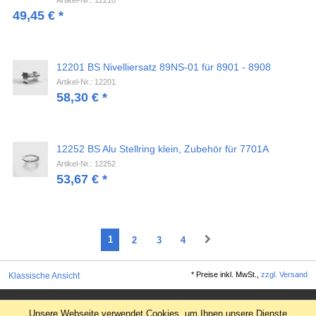
49,45
€
*
12201 BS Nivelliersatz 89NS-01 für 8901 - 8908
Artikel-Nr.: 12201
58,30
€
*
12252 BS Alu Stellring klein, Zubehör für 7701A
Artikel-Nr.: 12252
53,67
€
*
1
2
3
4
*
Preise inkl. MwSt.,
zzgl. Versand
Klassische Ansicht
Impressum
Unsere Webseite verwendet Cookies, um Ihnen unsere Dienste