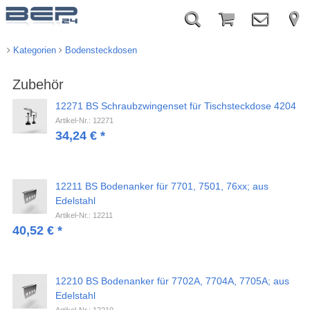
Kategorien
Bodensteckdosen
Zubehör
12271 BS Schraubzwingenset für Tischsteckdose 4204
Artikel-Nr.: 12271
34,24
€
*
12211 BS Bodenanker für 7701, 7501, 76xx; aus
Edelstahl
Artikel-Nr.: 12211
40,52
€
*
12210 BS Bodenanker für 7702A, 7704A, 7705A; aus
Edelstahl
Artikel-Nr.: 12210