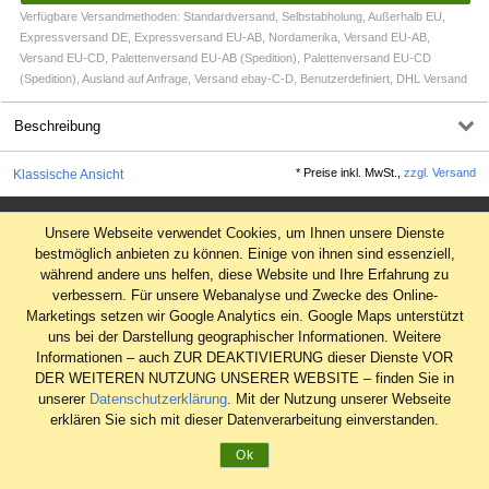
Verfügbare Versandmethoden: Standardversand, Selbstabholung, Außerhalb EU,
Expressversand DE, Expressversand EU-AB, Nordamerika, Versand EU-AB,
Versand EU-CD, Palettenversand EU-AB (Spedition), Palettenversand EU-CD
(Spedition), Ausland auf Anfrage, Versand ebay-C-D, Benutzerdefiniert, DHL Versand
Beschreibung
*
Preise inkl. MwSt.,
zzgl. Versand
Klassische Ansicht
Impressum
Unsere Webseite verwendet Cookies, um Ihnen unsere Dienste
AGB
bestmöglich anbieten zu können. Einige von ihnen sind essenziell,
während andere uns helfen, diese Website und Ihre Erfahrung zu
Datenschutz
verbessern. Für unsere Webanalyse und Zwecke des Online-
Widerrufsrecht
Marketings setzen wir Google Analytics ein. Google Maps unterstützt
uns bei der Darstellung geographischer Informationen. Weitere
Informationen – auch ZUR DEAKTIVIERUNG dieser Dienste VOR
DER WEITEREN NUTZUNG UNSERER WEBSITE – finden Sie in
unserer
Datenschutzerklärung
. Mit der Nutzung unserer Webseite
erklären Sie sich mit dieser Datenverarbeitung einverstanden.
Ok