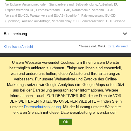
Verfügbare Versandmethoden: Standardversand, Selbstabholung, Außerhalb EU,
Expressversand DE, Expressversand EU-AB, Nordamerika, Versand EU-AB,
Versand EU-CD, Palettenversand EU-AB (Spedition), Palettenversand EU-CD
(Spedition), Ausland auf Anfrage, Versand ebay-C-D, Benutzerdefiniert, DHL Versand
Beschreibung
*
Preise inkl. MwSt.,
zzgl. Versand
Klassische Ansicht
Impressum
Unsere Webseite verwendet Cookies, um Ihnen unsere Dienste
AGB
bestmöglich anbieten zu können. Einige von ihnen sind essenziell,
während andere uns helfen, diese Website und Ihre Erfahrung zu
Datenschutz
verbessern. Für unsere Webanalyse und Zwecke des Online-
Widerrufsrecht
Marketings setzen wir Google Analytics ein. Google Maps unterstützt
uns bei der Darstellung geographischer Informationen. Weitere
Informationen – auch ZUR DEAKTIVIERUNG dieser Dienste VOR
DER WEITEREN NUTZUNG UNSERER WEBSITE – finden Sie in
unserer
Datenschutzerklärung
. Mit der Nutzung unserer Webseite
erklären Sie sich mit dieser Datenverarbeitung einverstanden.
Ok