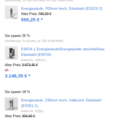
(Ausführung: 1x CEE 5/16 400V, 4x CEE 3/16A 230V)
Energiesäule, 700mm hoch, Edelstahl (ES323-2)
Alter Preis
740,33 €
555,25
€
*
Sie sparen
25 %
(Ausführung: 2x Schuko, 2x CEE 5/16A 400V)
ESP24-1 Energiesäule/Energiepoller abschließbar,
Edelstahl (ESP24)
Artikel-Nr.: ESP24-1
Alter Preis
3.873,45 €
ab
3.146,35
€
*
Sie sparen
19 %
Energiesäule, 230mm hoch, halbrund, Edelstahl
(ES301-1)
Artikel-Nr.: ES301
Alter Preis
394,56 €