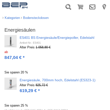
Kategorien
Bodensteckdosen
Energiesäulen
ES401 BS Energiesäule/Energiepoller, Edelstahl
Artikel-Nr.: ES401
Alter Preis
1.058,80 €
ab
847,04
€
*
Sie sparen
20 %
Energiesäule, 700mm hoch, Edelstahl (ES323-1)
Alter Preis
825,72 €
619,29
€
*
Sie sparen
25 %