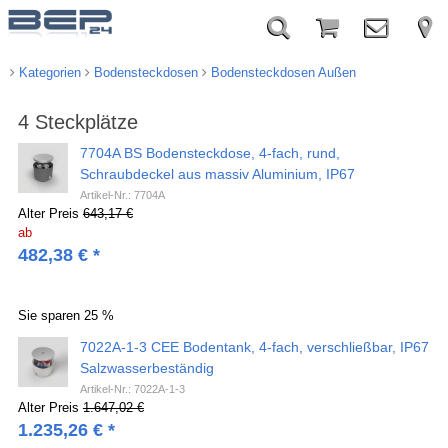
Kategorien
Bodensteckdosen
Bodensteckdosen Außen
4 Steckplätze
7704A BS Bodensteckdose, 4-fach, rund,
Schraubdeckel aus massiv Aluminium, IP67
Artikel-Nr.: 7704A
Alter Preis
643,17 €
ab
482,38
€
*
Sie sparen
25 %
7022A-1-3 CEE Bodentank, 4-fach, verschließbar, IP67
Salzwasserbeständig
Artikel-Nr.: 7022A-1-3
Alter Preis
1.647,02 €
1.235,26
€
*