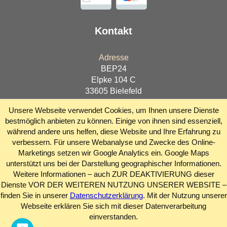
Kontakt
Adresse
BEP24
Elpke 104 C
33605
Bielefeld
Telefon
Unsere Webseite verwendet Cookies, um Ihnen unsere Dienste
+49 521 9248512
bestmöglich anbieten zu können. Einige von ihnen sind essenziell,
während andere uns helfen, diese Website und Ihre Erfahrung zu
Fax
verbessern. Für unsere Webanalyse und Zwecke des Online-
+49 521 9248516
Marketings setzen wir Google Analytics ein. Google Maps
unterstützt uns bei der Darstellung geographischer Informationen.
E-Mail
Weitere Informationen – auch ZUR DEAKTIVIERUNG dieser
info@bep24.com
Dienste VOR DER WEITEREN NUTZUNG UNSERER WEBSITE –
oder via
Kontaktformular
finden Sie in unserer
Datenschutzerklärung
. Mit der Nutzung unserer
Webseite erklären Sie sich mit dieser Datenverarbeitung
einverstanden.