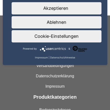
8904B Bodentank, 4-fach, höhenverstellbar,Klappdeckel
Edelstahl - BEP24 - Bodensteckdosen, Schalter,
Akzeptieren
Steckdosen & Zubehör
Ablehnen
Rechtliches
Cookie-Einstellungen
AGB
Powered by
&
Widerrufsrecht
Impressum
|
Datenschutzhinweise
Versandbedingungen
Datenschutzerklärung
Impressum
Produktkategorien
Bodensteckdosen