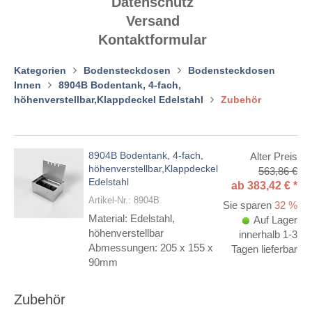
Datenschutz
Versand
Kontaktformular
Kategorien
Bodensteckdosen
Bodensteckdosen
Innen
8904B Bodentank, 4-fach,
höhenverstellbar,Klappdeckel Edelstahl
Zubehör
8904B Bodentank, 4-fach,
Überschrift
Alter Preis
höhenverstellbar,Klappdeckel
1
563,86 €
Edelstahl
ab
383,42
€
*
Artikel-Nr.: 8904B
Sie sparen
32 %
Material: Edelstahl,
Auf Lager
höhenverstellbar
innerhalb 1-3
Abmessungen:
205 x 155 x
Tagen lieferbar
90mm
Zubehör