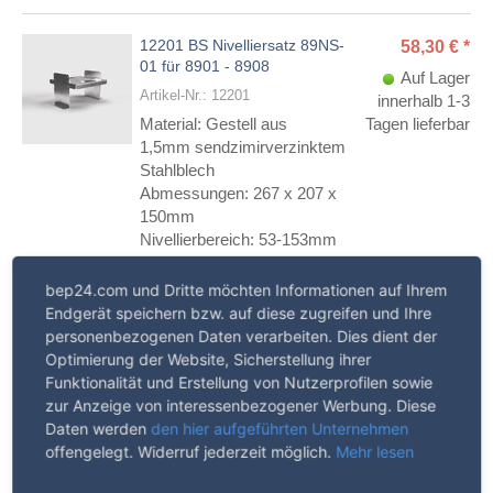
12201 BS Nivelliersatz 89NS-
Überschrift
58,30
€
*
01 für 8901 - 8908
1
Auf Lager
Artikel-Nr.: 12201
innerhalb 1-3
Material:
Gestell aus
Tagen lieferbar
1,5mm
sendzimirverzinktem
Stahlblech
Abmessungen:
267 x 207 x
150mm
Nivellierbereich: 53-153mm
in 20mm Schritten
bep24.com und Dritte möchten Informationen auf Ihrem
Endgerät speichern bzw. auf diese zugreifen und Ihre
personenbezogenen Daten verarbeiten. Dies dient der
In den Warenkorb
Optimierung der Website, Sicherstellung ihrer
Funktionalität und Erstellung von Nutzerprofilen sowie
zur Anzeige von interessenbezogener Werbung. Diese
Daten werden
den hier aufgeführten Unternehmen
offengelegt. Widerruf jederzeit möglich.
Mehr lesen