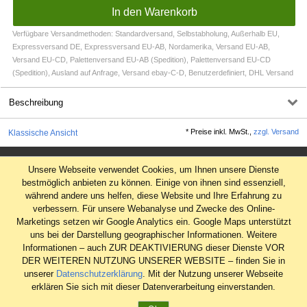
Verfügbare Versandmethoden: Standardversand, Selbstabholung, Außerhalb EU,
Expressversand DE, Expressversand EU-AB, Nordamerika, Versand EU-AB,
Versand EU-CD, Palettenversand EU-AB (Spedition), Palettenversand EU-CD
(Spedition), Ausland auf Anfrage, Versand ebay-C-D, Benutzerdefiniert, DHL Versand
Beschreibung
*
Preise inkl. MwSt.,
zzgl. Versand
Klassische Ansicht
Impressum
Unsere Webseite verwendet Cookies, um Ihnen unsere Dienste
AGB
bestmöglich anbieten zu können. Einige von ihnen sind essenziell,
während andere uns helfen, diese Website und Ihre Erfahrung zu
Datenschutz
verbessern. Für unsere Webanalyse und Zwecke des Online-
Widerrufsrecht
Marketings setzen wir Google Analytics ein. Google Maps unterstützt
uns bei der Darstellung geographischer Informationen. Weitere
Informationen – auch ZUR DEAKTIVIERUNG dieser Dienste VOR
DER WEITEREN NUTZUNG UNSERER WEBSITE – finden Sie in
unserer
Datenschutzerklärung
. Mit der Nutzung unserer Webseite
erklären Sie sich mit dieser Datenverarbeitung einverstanden.