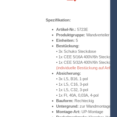
Spezifikation:
Artikel-Nr.:
5723E
Produktgruppe:
Wandverteiler
Einheiten:
5
Bestückung:
• 3x Schuko Steckdose
• 1x CEE 5/16A 400V/6h Steckdose
• 1x CEE 5/32A 400V/6h Steckdose
(individuelle Bestückung auf Anfrag
Absicherung:
• 3x LS, B16, 1-pol
• 1x LS, C16, 3-pol
• 1x LS, C32, 3-pol
• 1x FI, 40A, 0,03A, 4-pol
Bauform:
Rechteckig
Untergrund:
zur Wandmontage gee
Montage-Art:
UP-Montage