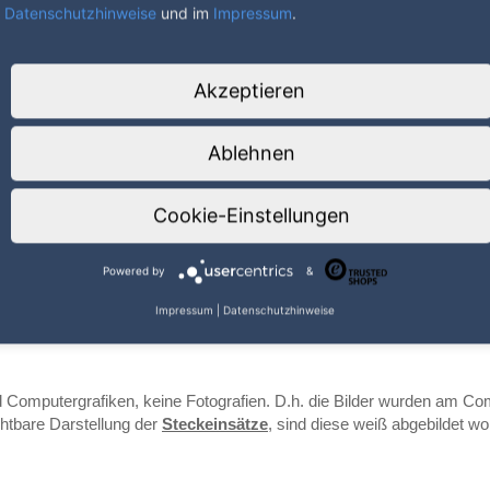
ich mit gesteckten Steckern schließen, mit Profil-Halbzylinderschlos
Datenschutzhinweise
und im
Impressum
.
ereich
(en))
Akzeptieren
4301)
Ablehnen
.4301)
Cookie-Einstellungen
1)
ch Absprache
Powered by
&
mm
Impressum
|
Datenschutzhinweise
33/41mm
 Computergrafiken, keine Fotografien. D.h. die Bilder wurden am Co
chtbare Darstellung der
Steckeinsätze
, sind diese weiß abgebildet w