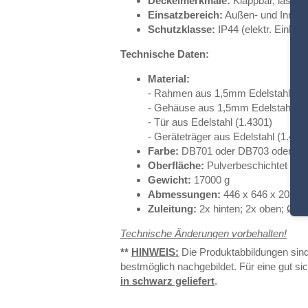
Deckelmerkmale:
Klappbar, lässt s
Einsatzbereich:
Außen- und Innenb
Schutzklasse:
IP44
(elektr. Einheit
Technische Daten:
Material:
- Rahmen aus 1,5mm Edelstahl (1.
- Gehäuse aus
1,5mm Edelstahl (1
- Tür aus
Edelstahl (1.4301)
- Geräteträger aus
Edelstahl (1.430
Farbe:
DB701 oder DB703 oder na
Oberfläche:
Pulverbeschichtet
Gewicht:
17000 g
Abmessungen:
446
x 646 x 208 
Zuleitung:
2x hinten; 2x oben; Ø 
Technische Änderungen vorbehalten!
**
HINWEIS:
Die Produktabbildungen sind
bestmöglich nachgebildet. Für eine gut si
in schwarz geliefert
.