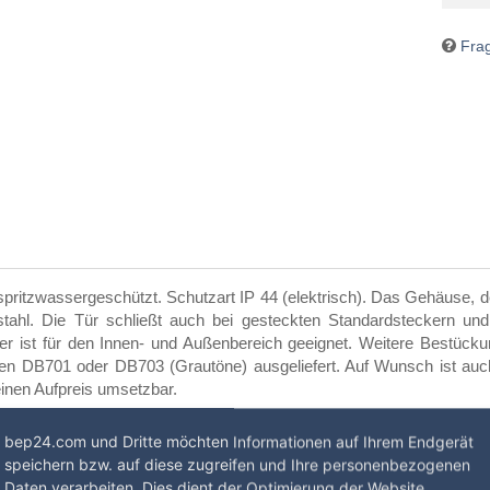
Frag
spritzwassergeschützt. Schutzart IP 44 (elektrisch). Das Gehäuse, 
stahl. Die Tür schließt auch bei gesteckten Standardsteckern und 
ler ist für den Innen- und Außenbereich geeignet. Weitere Bestück
rben DB701 oder DB703 (Grautöne) ausgeliefert. Auf Wunsch ist au
inen Aufpreis umsetzbar.
bep24.com und Dritte möchten Informationen auf Ihrem Endgerät
speichern bzw. auf diese zugreifen und Ihre personenbezogenen
Daten verarbeiten. Dies dient der Optimierung der Website,