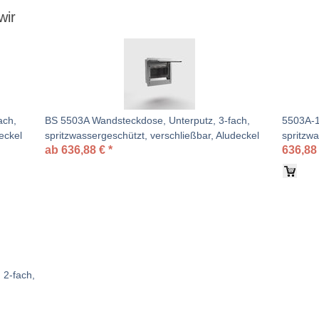
wir
ach,
BS 5503A Wandsteckdose, Unterputz, 3-fach,
5503A-1
eckel
spritzwassergeschützt, verschließbar, Aludeckel
spritzwa
ab
636,88
€
*
636,88
 2-fach,