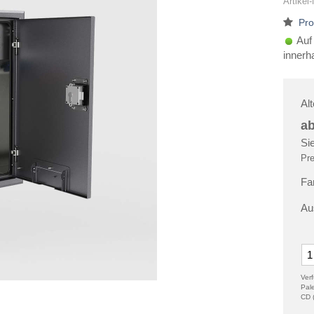
Artikel
Pro
Auf
innerh
Al
a
Si
Pre
Fa
Au
Ver
Pal
CD 