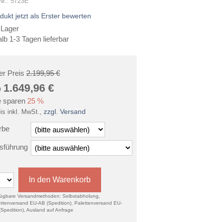
-Nr.: 5723E
dukt jetzt als Erster bewerten
 Lager
alb 1-3 Tagen lieferbar
ter Preis
2.199,95 €
1.649,96
€
b
e sparen
25 %
zzgl. Versand
is inkl. MwSt.,
rbe
sführung
In den Warenkorb
fügbare Versandmethoden: Selbstabholung,
ettenversand EU-AB (Spedition), Palettenversand EU-
(Spedition), Ausland auf Anfrage