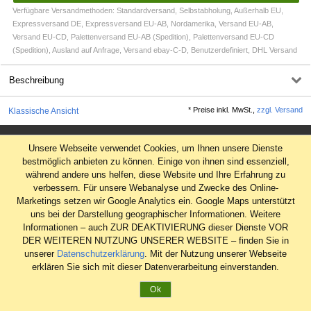
Verfügbare Versandmethoden: Standardversand, Selbstabholung, Außerhalb EU,
Expressversand DE, Expressversand EU-AB, Nordamerika, Versand EU-AB,
Versand EU-CD, Palettenversand EU-AB (Spedition), Palettenversand EU-CD
(Spedition), Ausland auf Anfrage, Versand ebay-C-D, Benutzerdefiniert, DHL Versand
Beschreibung
*
Preise inkl. MwSt.,
zzgl. Versand
Klassische Ansicht
Impressum
Unsere Webseite verwendet Cookies, um Ihnen unsere Dienste
AGB
bestmöglich anbieten zu können. Einige von ihnen sind essenziell,
während andere uns helfen, diese Website und Ihre Erfahrung zu
Datenschutz
verbessern. Für unsere Webanalyse und Zwecke des Online-
Widerrufsrecht
Marketings setzen wir Google Analytics ein. Google Maps unterstützt
uns bei der Darstellung geographischer Informationen. Weitere
Informationen – auch ZUR DEAKTIVIERUNG dieser Dienste VOR
DER WEITEREN NUTZUNG UNSERER WEBSITE – finden Sie in
unserer
Datenschutzerklärung
. Mit der Nutzung unserer Webseite
erklären Sie sich mit dieser Datenverarbeitung einverstanden.
Ok