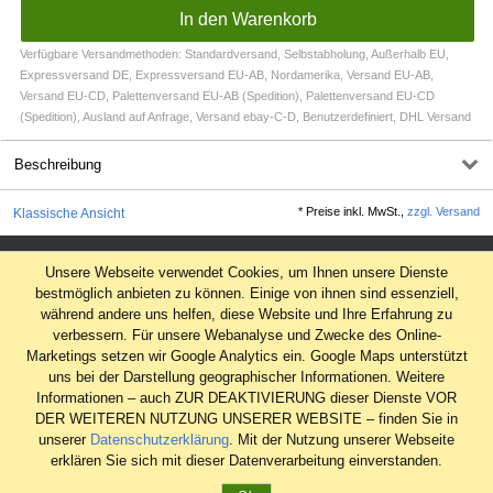
Verfügbare Versandmethoden: Standardversand, Selbstabholung, Außerhalb EU,
Expressversand DE, Expressversand EU-AB, Nordamerika, Versand EU-AB,
Versand EU-CD, Palettenversand EU-AB (Spedition), Palettenversand EU-CD
(Spedition), Ausland auf Anfrage, Versand ebay-C-D, Benutzerdefiniert, DHL Versand
Beschreibung
*
Preise inkl. MwSt.,
zzgl. Versand
Klassische Ansicht
Impressum
Unsere Webseite verwendet Cookies, um Ihnen unsere Dienste
AGB
bestmöglich anbieten zu können. Einige von ihnen sind essenziell,
während andere uns helfen, diese Website und Ihre Erfahrung zu
Datenschutz
verbessern. Für unsere Webanalyse und Zwecke des Online-
Widerrufsrecht
Marketings setzen wir Google Analytics ein. Google Maps unterstützt
uns bei der Darstellung geographischer Informationen. Weitere
Informationen – auch ZUR DEAKTIVIERUNG dieser Dienste VOR
DER WEITEREN NUTZUNG UNSERER WEBSITE – finden Sie in
unserer
Datenschutzerklärung
. Mit der Nutzung unserer Webseite
erklären Sie sich mit dieser Datenverarbeitung einverstanden.